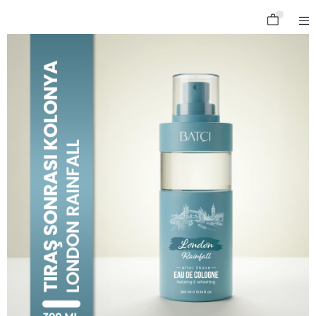
Ferahlatıcı ve Canlandırıcı Tıraş Sonrası Kolonya London