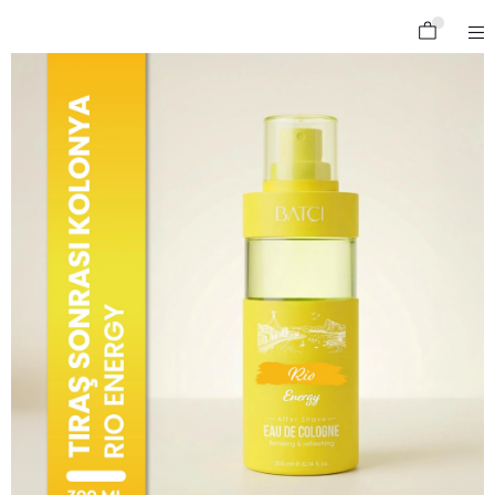
Ferahlatıcı ve Canlandırıcı Tıraş Sonrası Kolonya Rio 300 Ml