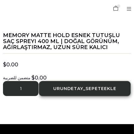
Memory Matte Hold Esnek Tutuşlu Saç Spreyi 400 ML | Doğal Görünüm, Ağırlaştırmaz, Uzun Süre Kalıcı
MEMORY MATTE HOLD ESNEK TUTUŞLU
SAÇ SPREYI 400 ML | DOĞAL GÖRÜNÜM,
AĞIRLAŞTIRMAZ, UZUN SÜRE KALICI
$0.00
$0.00
متضمن للضريبة