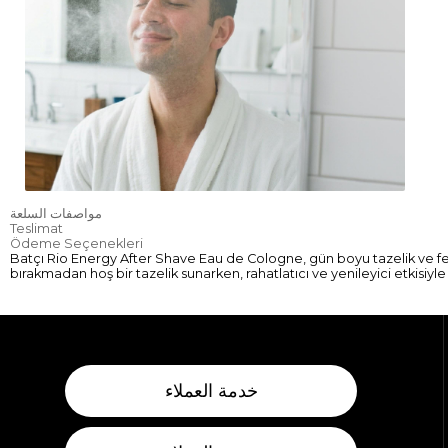
مواصفات السلعة
Teslimat
Ödeme Seçenekleri
Batçı Rio Energy After Shave Eau de Cologne, gün boyu tazelik ve ferahlık
bırakmadan hoş bir tazelik sunarken, rahatlatıcı ve yenileyici etkisiy
خدمة العملاء